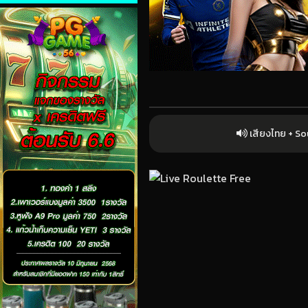
เสียงไทย + S