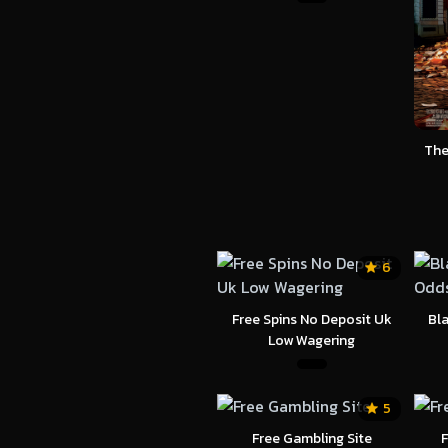
The
6
Free Spins No Deposit Uk
Bl
Low Wagering
5
Free Gambling Site
F